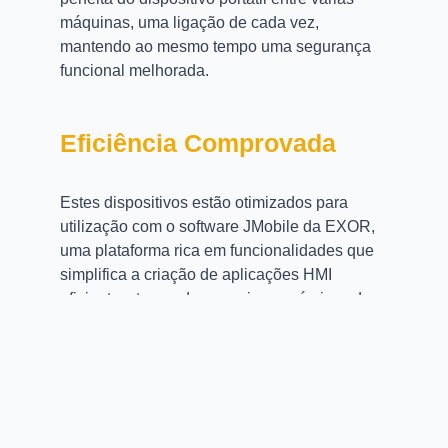
máquinas, uma ligação de cada vez,
mantendo ao mesmo tempo uma segurança
funcional melhorada.
Eficiência Comprovada
Estes dispositivos estão otimizados para
utilização com o software JMobile da EXOR,
uma plataforma rica em funcionalidades que
simplifica a criação de aplicações HMI
eficientes, tornando-as mais económicas de
implementar.
Com a sua versatilidade, arquitetura robusta e
características de segurança avançadas, os
dispositivos portáteis da EXOR são a melhor
escolha para indústrias que exigem soluções