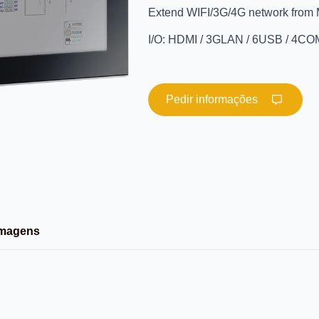
Extend WIFI/3G/4G network from 
I/O: HDMI / 3GLAN / 6USB / 4C
Pedir informações
Imagens