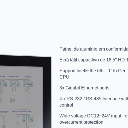
Painel de alumínio em conformi
Ecrã tátil capacitivo de 18.5″ H
Support Intel® the 6th – 11th Ge
CPU
3x Gigabit Ethernet ports
4 x RS-232 / RS-485 Interface wit
control
Wide voltage DC12~24V input, reve
overcurrent protection